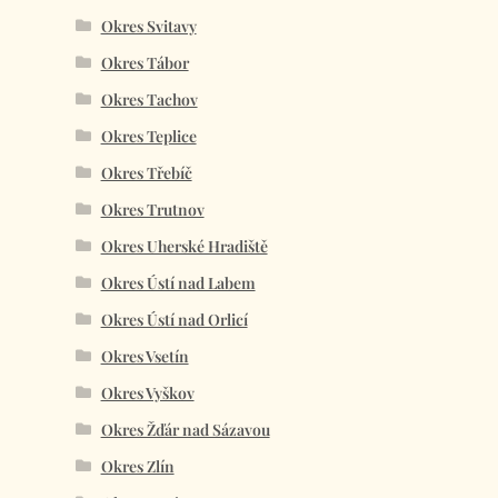
Okres Svitavy
Okres Tábor
Okres Tachov
Okres Teplice
Okres Třebíč
Okres Trutnov
Okres Uherské Hradiště
Okres Ústí nad Labem
Okres Ústí nad Orlicí
Okres Vsetín
Okres Vyškov
Okres Žďár nad Sázavou
Okres Zlín