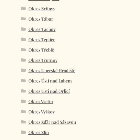
Okres Svitavy
Okres Tábor
Okres Tachov
Okres Teplice
Okres Třebíč
Okres Trutnov
Okres Uherské Hradiště
Okres Ústí nad Labem
Okres Ústí nad Orlicí
Okres Vsetín
Okres Vyškov
Okres Žďár nad Sázavou
Okres Zlín