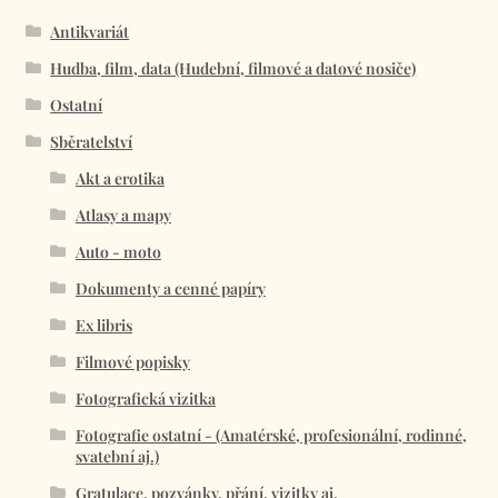
Antikvariát
Hudba, film, data (Hudební, filmové a datové nosiče)
Ostatní
Sběratelství
Akt a erotika
Atlasy a mapy
Auto - moto
Dokumenty a cenné papíry
Ex libris
Filmové popisky
Fotografická vizitka
Fotografie ostatní - (Amatérské, profesionální, rodinné,
svatební aj.)
Gratulace, pozvánky, přání, vizitky aj.