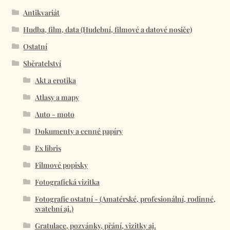
Antikvariát
Hudba, film, data (Hudební, filmové a datové nosiče)
Ostatní
Sběratelství
Akt a erotika
Atlasy a mapy
Auto - moto
Dokumenty a cenné papíry
Ex libris
Filmové popisky
Fotografická vizitka
Fotografie ostatní - (Amatérské, profesionální, rodinné,
svatební aj.)
Gratulace, pozvánky, přání, vizitky aj.