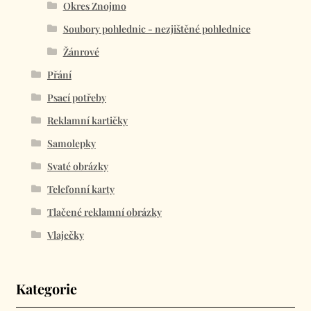
Okres Znojmo
Soubory pohlednic - nezjištěné pohlednice
Žánrové
Přání
Psací potřeby
Reklamní kartičky
Samolepky
Svaté obrázky
Telefonní karty
Tlačené reklamní obrázky
Vlaječky
Kategorie