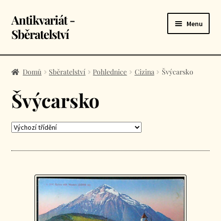
Antikvariát -
Přeskočit
Přejít
Menu
na
k
Sběratelství
navigaci
obsahu
webu
Úvodní stránka
Domů
Sběratelství
Pohlednice
Cizina
Švýcarsko
E-shop
Švýcarsko
Košík
Kontakt