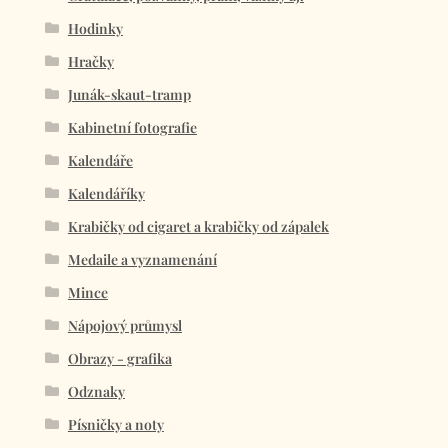
Hodinky
Hračky
Junák-skaut-tramp
Kabinetní fotografie
Kalendáře
Kalendáříky
Krabičky od cigaret a krabičky od zápalek
Medaile a vyznamenání
Mince
Nápojový průmysl
Obrazy - grafika
Odznaky
Písničky a noty