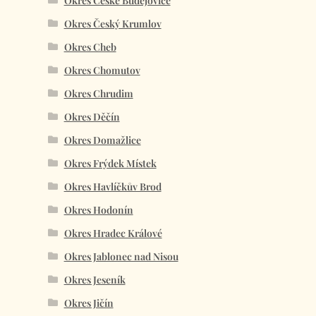
Okres České Budějovice
Okres Český Krumlov
Okres Cheb
Okres Chomutov
Okres Chrudim
Okres Děčín
Okres Domažlice
Okres Frýdek Místek
Okres Havlíčkův Brod
Okres Hodonín
Okres Hradec Králové
Okres Jablonec nad Nisou
Okres Jeseník
Okres Jičín