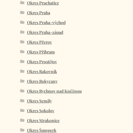
Okres Prachatice
Okres Praha
Okres Praha-východ
Okres Praha-západ
Okres Přerov
Okres Příbram
Okres Prostějov
Okres Rakovník
Okres Rokycany
Okres Rychnov nad Kněžnou
Okres Semily
Okres Sokolov
Okres Strakonice
Okres Šumperk