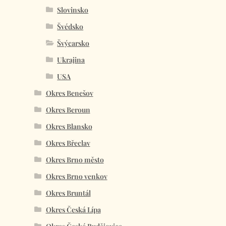
Slovinsko
Švédsko
Švýcarsko
Ukrajina
USA
Okres Benešov
Okres Beroun
Okres Blansko
Okres Břeclav
Okres Brno město
Okres Brno venkov
Okres Bruntál
Okres Česká Lípa