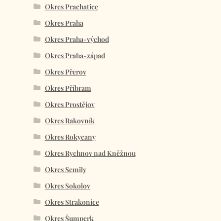
Okres Prachatice
Okres Praha
Okres Praha-východ
Okres Praha-západ
Okres Přerov
Okres Příbram
Okres Prostějov
Okres Rakovník
Okres Rokycany
Okres Rychnov nad Kněžnou
Okres Semily
Okres Sokolov
Okres Strakonice
Okres Šumperk