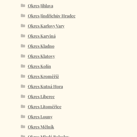
Okres Jihlava
Okres Jindřichův Hradec
Okres Karlovy Vary
Okres Karviná
Okres Kladno
Okres Klatovy
Okres Kolín
Okres Kroměříž
Okres Kutná Hora
Okres Liberec
Okres Litoměřice
Okres Louny
Okres Mělník
Okres Mladá Boleslav