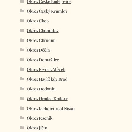
Okres České Budějovice
Okres Český Krumlov
Okres Cheb
Okres Chomutov
Okres Chrudim
Okres Děčín
Okres Domažlice
Okres Frýdek Místek
Okres Havlíčkův Brod
Okres Hodonín
Okres Hradec Králové
Okres Jablonec nad Nisou
Okres Jeseník
Okres Jičín