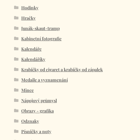
Hodinky
Hračky
Junák-skaut-tramp
Kabinetní fotografie
Kalendáře
Kalendáříky
Krabičky od cigaret a krabičky od zápalek
Medaile a vyznamenání
Mince
Nápojový průmysl
Obrazy - grafika
Odznaky
Písničky a noty