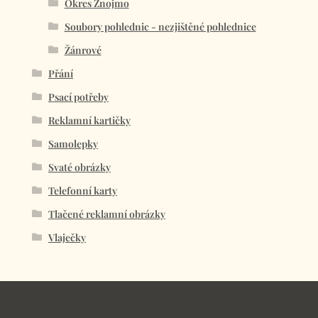
Okres Znojmo
Soubory pohlednic - nezjištěné pohlednice
Žánrové
Přání
Psací potřeby
Reklamní kartičky
Samolepky
Svaté obrázky
Telefonní karty
Tlačené reklamní obrázky
Vlaječky