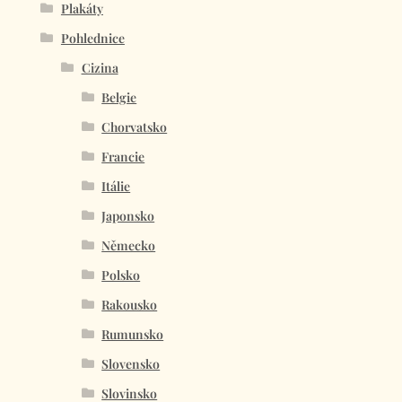
Plakáty
Pohlednice
Cizina
Belgie
Chorvatsko
Francie
Itálie
Japonsko
Německo
Polsko
Rakousko
Rumunsko
Slovensko
Slovinsko