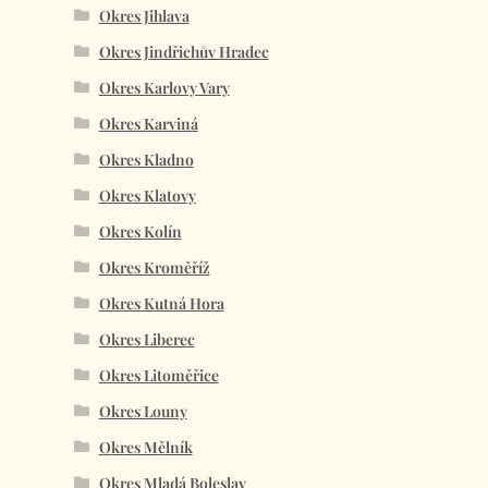
Okres Jihlava
Okres Jindřichův Hradec
Okres Karlovy Vary
Okres Karviná
Okres Kladno
Okres Klatovy
Okres Kolín
Okres Kroměříž
Okres Kutná Hora
Okres Liberec
Okres Litoměřice
Okres Louny
Okres Mělník
Okres Mladá Boleslav