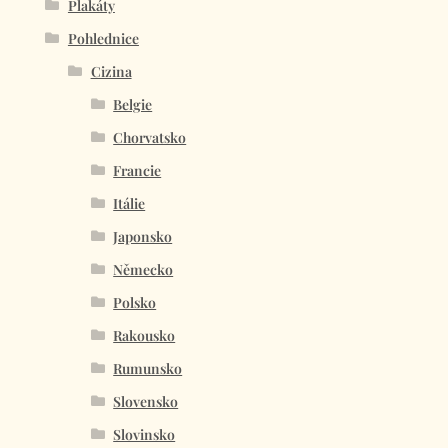
Plakáty
Pohlednice
Cizina
Belgie
Chorvatsko
Francie
Itálie
Japonsko
Německo
Polsko
Rakousko
Rumunsko
Slovensko
Slovinsko