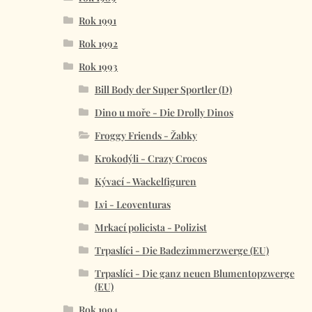
Rok 1991
Rok 1992
Rok 1993
Bill Body der Super Sportler (D)
Dino u moře - Die Drolly Dinos
Froggy Friends - Žabky
Krokodýli - Crazy Crocos
Kývací - Wackelfiguren
Lvi - Leoventuras
Mrkací policista - Polizist
Trpaslíci - Die Badezimmerzwerge (EU)
Trpaslíci - Die ganz neuen Blumentopzwerge
(EU)
Rok 1994