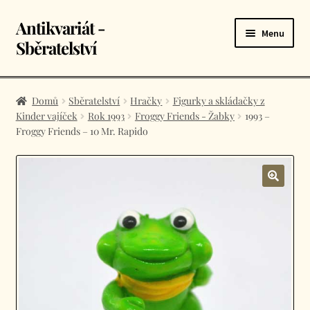
Antikvariát -
Přeskočit
Přejít
Menu
na
k
Sběratelství
navigaci
obsahu
webu
Úvodní stránka
Domů
Sběratelství
Hračky
Figurky a skládačky z
Kinder vajíček
Rok 1993
Froggy Friends - Žabky
1993 –
E-shop
Froggy Friends – 10 Mr. Rapido
Košík
Kontakt