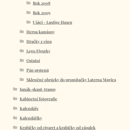
Rok 2008
Rok 2009
Ušáci - Lustige Hasen
Herpa kamiony
Hračky z cínu
Lego Figurky
Ostatní
Pán prstenů
Skleněné obrázky do promítačky Laterna Magica
Junák-skaut-tramp
Kabinetní fotografie
Kalendáře
Kalendáříky
Krabičky od cigaret a krabičky od zápalek