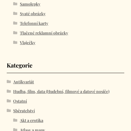
Samolepky
Svaté obrázky
Telefonní karty
Tlačené reklamní obrázky
Vlaječky
Kategorie
Antikvariát
Hudba, film, data (Hudební, filmové a datové nosiče)
Ostatní
Sběratelství
Akt a erotika
Atlasy a mapy