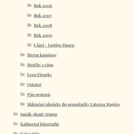
Rok 2006
Rok 2007
Rok 2008
Rok 2009
Ušáci - Lustige Hasen
Herpa kamiony
Hračky z cínu
Lego Figurky
Ostatní
Pán prstenů
Skleněné obrázky do promítačky Laterna Magica
Junák-skaut-tramp
Kabinetní fotografie
Kalendáře