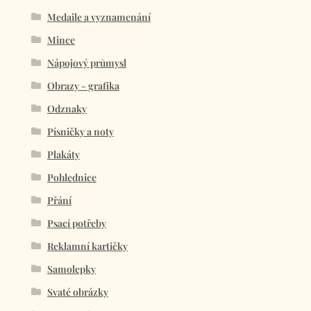
Medaile a vyznamenání
Mince
Nápojový průmysl
Obrazy - grafika
Odznaky
Písničky a noty
Plakáty
Pohlednice
Přání
Psací potřeby
Reklamní kartičky
Samolepky
Svaté obrázky