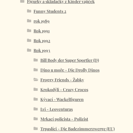
Figurky a skládačky z Kinder vajíček
Funny Students 2
rok 1989
Rok 1991
Rok 1992
Rok 1993
Bill Body der Super Sportler (D)
Dino u moře - Die Drolly Dinos
Froggy Friends - Žabky
Krokodýli - Crazy Crocos
Kývací - Wackelfiguren
Lvi - Leoventuras
Mrkací policista - Polizist
Trpaslíci - Die Badezimmerzwerge (EU)