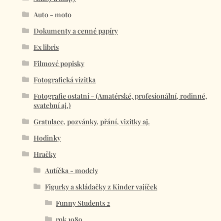
Auto - moto
Dokumenty a cenné papíry
Ex libris
Filmové popisky
Fotografická vizitka
Fotografie ostatní - (Amatérské, profesionální, rodinné,
svatební aj.)
Gratulace, pozvánky, přání, vizitky aj.
Hodinky
Hračky
Autíčka - modely
Figurky a skládačky z Kinder vajíček
Funny Students 2
rok 1989