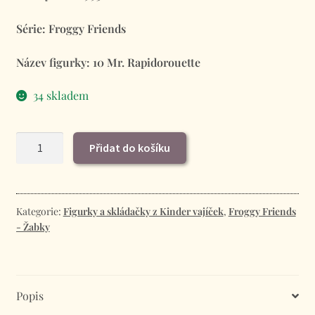
Série: Froggy Friends
Název figurky: 10 Mr. Rapidorouette
34 skladem
1993
Přidat do košíku
-
Froggy
Friends
-
Kategorie:
Figurky a skládačky z Kinder vajíček
,
Froggy Friends
- Žabky
10
Mr.
Rapido
množství
Popis