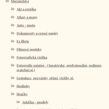
Sběratelství
Akt a erotika
Atlasy a mapy
Auto - moto
Dokumenty a cenné papíry
Ex libris
Filmové popisky
Fotografická vizitka
Fotografie ostatní - (Amatérské, profesionální, rodinné,
svatební aj.)
Gratulace, pozvánky, přání, vizitky aj.
Hodinky
Hračky
Autíčka - modely