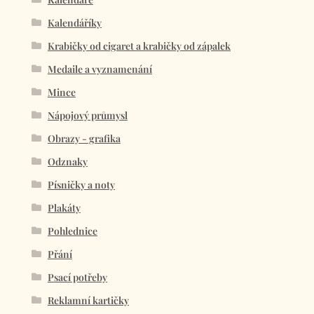
Kalendáříky
Krabičky od cigaret a krabičky od zápalek
Medaile a vyznamenání
Mince
Nápojový průmysl
Obrazy - grafika
Odznaky
Písničky a noty
Plakáty
Pohlednice
Přání
Psací potřeby
Reklamní kartičky