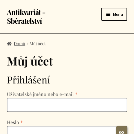
Antikvariát -
Přeskočit
Přejít
Menu
na
k
Sběratelství
navigaci
obsahu
webu
Úvodní stránka
Domů
Můj účet
E-shop
Můj účet
Košík
Přihlášení
Kontakt
Povinné
Uživatelské jméno nebo e-mail
*
Povinné
Heslo
*