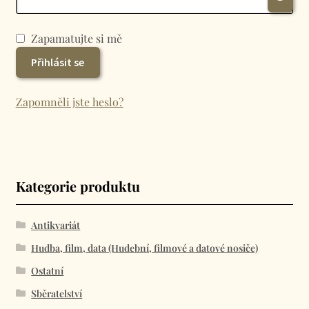
Zapamatujte si mě
Přihlásit se
Zapomněli jste heslo?
Kategorie produktu
Antikvariát
Hudba, film, data (Hudební, filmové a datové nosiče)
Ostatní
Sběratelství