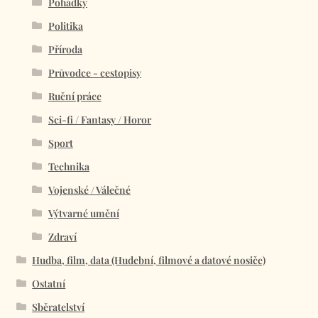
Pohádky
Politika
Příroda
Průvodce - cestopisy
Ruční práce
Sci-fi / Fantasy / Horor
Sport
Technika
Vojenské / Válečné
Výtvarné umění
Zdraví
Hudba, film, data (Hudební, filmové a datové nosiče)
Ostatní
Sběratelství