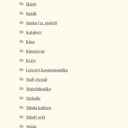
Ikárie
Junák
Junior (21. století)
Katalogy
Kino
Kinorevue
Květy
Letectví Kosmonautika
Malý čtenář
Mateřídouška
Melodie
Mladá kultura
Mladý svět
Móda