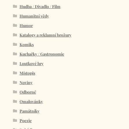
Hudba / Divadlo / Film
Humanitní vědy
Humor
Katalogy a reklamní brožury
Komiks
Kuchařky / Gastronomie
Loutkové hry
Místopis
Noviny
Odborné
Omalovánky
Památníky
Poezie