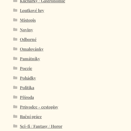
Kuchařky / Gastronomie
Loutkové hry
Místopis
Noviny
Odborné
Omalovánky
Památníky
Poezie
Pohádky
Politika
Příroda
Průvodce - cestopisy
Ruční práce
Sci-fi / Fantasy / Horor