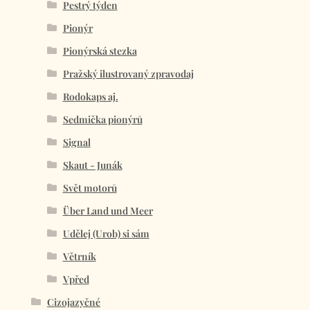
Pestrý týden
Pionýr
Pionýrská stezka
Pražský ilustrovaný zpravodaj
Rodokaps aj.
Sedmička pionýrů
Signal
Skaut - Junák
Svět motorů
Über Land und Meer
Udělej (Urob) si sám
Větrník
Vpřed
Cizojazyčné