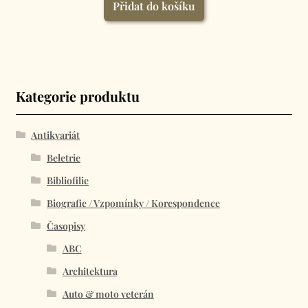
Přidat do košíku
Kategorie produktu
Antikvariát
Beletrie
Bibliofilie
Biografie / Vzpomínky / Korespondence
Časopisy
ABC
Architektura
Auto & moto veterán