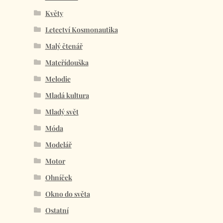
Květy
Letectví Kosmonautika
Malý čtenář
Mateřídouška
Melodie
Mladá kultura
Mladý svět
Móda
Modelář
Motor
Ohníček
Okno do světa
Ostatní