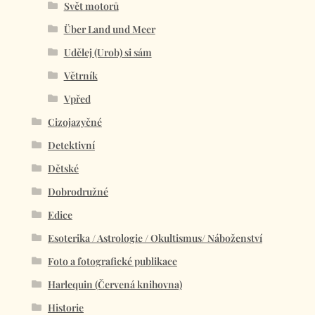
Svět motorů
Über Land und Meer
Udělej (Urob) si sám
Větrník
Vpřed
Cizojazyčné
Detektivní
Dětské
Dobrodružné
Edice
Esoterika / Astrologie / Okultismus/ Náboženství
Foto a fotografické publikace
Harlequin (Červená knihovna)
Historie