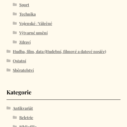
Sport
Technika
Vojenské / Válečné
Výtvarné umění
Zdraví
Hudba, film, data (Hudební, filmové a datové nosiče)
Ostatní
Sběratelství
Kategorie
Antikvariát
Beletrie
Bibliofilie