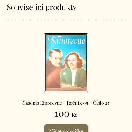
Číslo
Související produkty
20
množství
Časopis Kinorevue – Ročník 05 – Číslo 27
100
Kč
Přidat do košíku