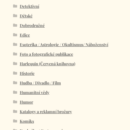
Detektivní
Dětské
Dobrodružné
Edice
Esoterika / Astrologie / Okultismus/ Náboženství
Foto a fotografické publikace
Harlequin (Červená knihovna)
Historie
Hudba / Divadlo / Film
Humanitní vědy
Humor
Katalogy a reklamní brožury
Komiks