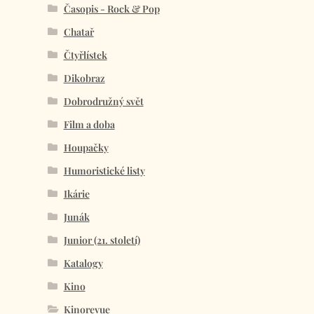
Časopis - Rock & Pop
Chatař
Čtyřlístek
Dikobraz
Dobrodružný svět
Film a doba
Houpačky
Humoristické listy
Ikárie
Junák
Junior (21. století)
Katalogy
Kino
Kinorevue