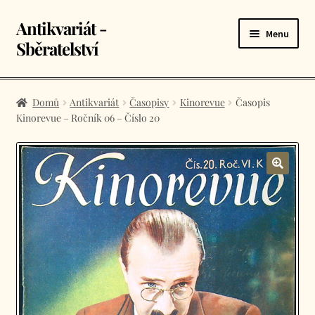
Antikvariát -
Přeskočit
Přejít
Menu
na
k
Sběratelství
navigaci
obsahu
webu
Úvodní stránka
Domů
Antikvariát
Časopisy
Kinorevue
Časopis
Kinorevue – Ročník 06 – Číslo 20
E-shop
Košík
Kontakt