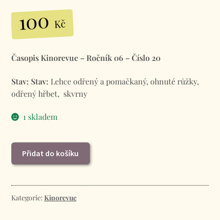
100
Kč
Časopis Kinorevue – Ročník 06 – Číslo 20
Stav:
Stav:
Lehce odřený a pomačkaný, ohnuté růžky,
odřený hřbet, skvrny
1 skladem
Časopis
Přidat do košíku
Kinorevue
-
Ročník
06
Kategorie:
Kinorevue
-