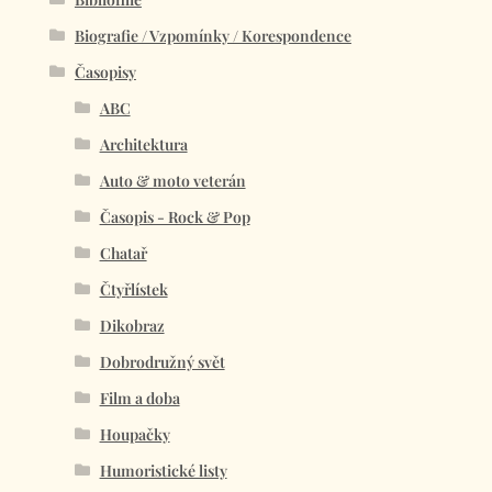
Biografie / Vzpomínky / Korespondence
Časopisy
ABC
Architektura
Auto & moto veterán
Časopis - Rock & Pop
Chatař
Čtyřlístek
Dikobraz
Dobrodružný svět
Film a doba
Houpačky
Humoristické listy