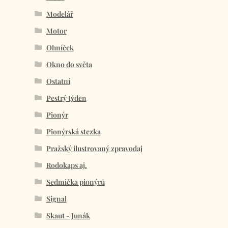
Modelář
Motor
Ohníček
Okno do světa
Ostatní
Pestrý týden
Pionýr
Pionýrská stezka
Pražský ilustrovaný zpravodaj
Rodokaps aj.
Sedmička pionýrů
Signal
Skaut - Junák