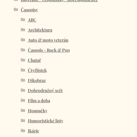
Časopisy
ABC
Architektura
Auto & moto veterán
Časopis - Rock & Pop
Chatař
Čtyřlístek
Dikobraz
Dobrodružný svět
Film a doba
Houpačky
Humoristické listy
Ikárie