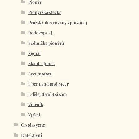
Pionýr
Pionýrská stezka
Pražský ilustrovaný zpravodaj
Rodokaps aj.
Sedmička pionýrů
Signal
Skaut - Junák
Svět motorů
Über Land und Meer
Udělej (Urob) si sám
Větrník
Vpřed
Cizojazyčné
Detektivní