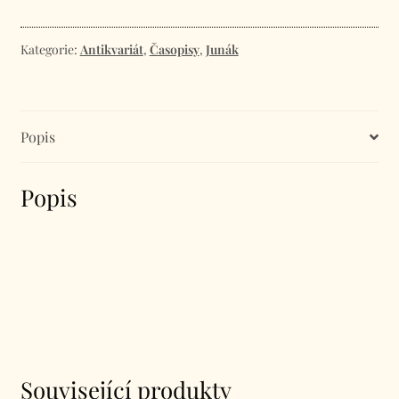
Ročník
30
-
Kategorie:
Antikvariát
,
Časopisy
,
Junák
Číslo
33
množství
Popis
Popis
Související produkty