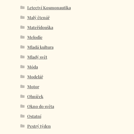
Letectví Kosmonautika
Malý čtenář
Mateřídouška
Melodie
Mladá kultura
Mladý svět
Móda
Modelář
Motor
Ohníček
Okno do světa
Ostatní
Pestrý týden