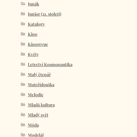
Junák
Junior (21. století)
Katalogy
Kino
Kinorevue
Květy
Letectví Kosmonautika
Malý čtenář
Mateřídouška
Melodie
Mladá kultura
Mladý svět
Móda
Modelář