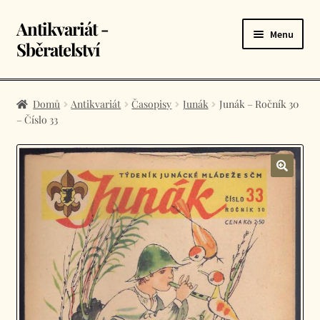
Antikvariát -
Přeskočit
Přejít
Menu
na
k
Sběratelství
navigaci
obsahu
webu
Úvodní stránka
Domů
Antikvariát
Časopisy
Junák
Junák – Ročník 30
– Číslo 33
E-shop
Košík
Kontakt