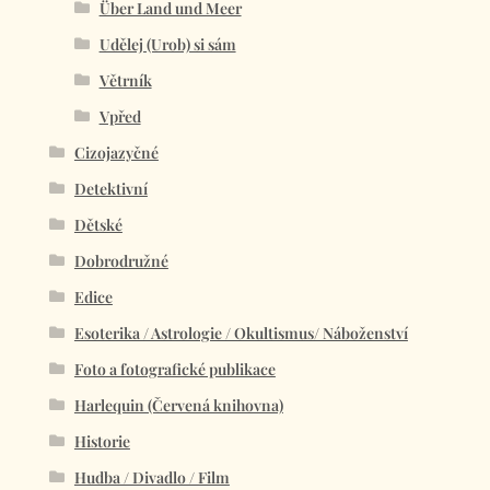
Über Land und Meer
Udělej (Urob) si sám
Větrník
Vpřed
Cizojazyčné
Detektivní
Dětské
Dobrodružné
Edice
Esoterika / Astrologie / Okultismus/ Náboženství
Foto a fotografické publikace
Harlequin (Červená knihovna)
Historie
Hudba / Divadlo / Film