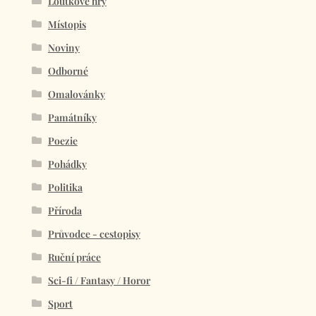
Loutkové hry
Místopis
Noviny
Odborné
Omalovánky
Památníky
Poezie
Pohádky
Politika
Příroda
Průvodce - cestopisy
Ruční práce
Sci-fi / Fantasy / Horor
Sport