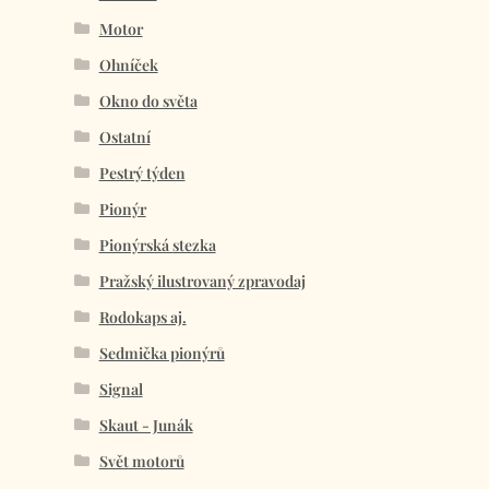
Motor
Ohníček
Okno do světa
Ostatní
Pestrý týden
Pionýr
Pionýrská stezka
Pražský ilustrovaný zpravodaj
Rodokaps aj.
Sedmička pionýrů
Signal
Skaut - Junák
Svět motorů