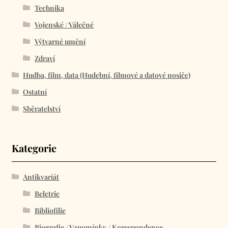
Technika
Vojenské / Válečné
Výtvarné umění
Zdraví
Hudba, film, data (Hudební, filmové a datové nosiče)
Ostatní
Sběratelství
Kategorie
Antikvariát
Beletrie
Bibliofilie
Biografie / Vzpomínky / Korespondence