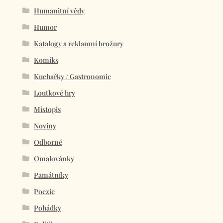
Humanitní vědy
Humor
Katalogy a reklamní brožury
Komiks
Kuchařky / Gastronomie
Loutkové hry
Místopis
Noviny
Odborné
Omalovánky
Památníky
Poezie
Pohádky