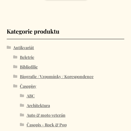
Kategorie produktu
Antikvariát
Beletrie
Bibliofilie
Biografie / Vzpomínky / Korespondence
Časopisy
ABC
Architektura
Auto & moto veterán
Časopis - Rock & Pop