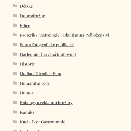
Dětské
Dobrodružné
Edice
Esoterika / Astrologie / Okultismus/ Náboženství
Foto a fotografické publikace
Harlequin (Červená knihovna)
Historie
Hudba / Divadlo / Film
Humanitní vědy
Humor
Katalogy a reklamní brožury
Komiks
Kuchařky / Gastronomie