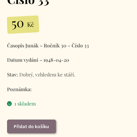
50
Kč
Časopis Junák – Ročník 30 – Číslo 33
Datum vydání – 1948-04-20
Stav:
Dobrý, vzhledem ke stáří.
Poznámka:
1 skladem
Junák
Přidat do košíku
-