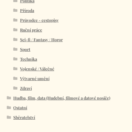
Politika
Příroda
Průvodce - cestopisy
Ruční práce
Sci-fi / Fantasy / Horor
Sport
Technika
Vojenské / Válečné
Výtvarné umění
Zdraví
Hudba, film, data (Hudební, filmové a datové nosiče)
Ostatní
Sběratelství