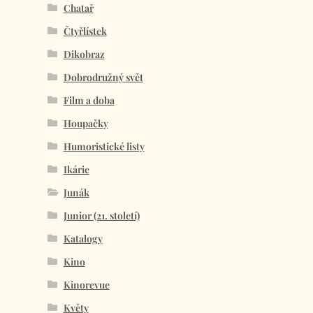
Chatař
Čtyřlístek
Dikobraz
Dobrodružný svět
Film a doba
Houpačky
Humoristické listy
Ikárie
Junák
Junior (21. století)
Katalogy
Kino
Kinorevue
Květy