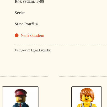
Rok vydání: 1988
Série:
Stav: Použitá.
Není skladem
Kategorie:
Lego Figurky