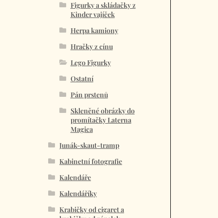
Figurky a skládačky z
Kinder vajíček
Herpa kamiony
Hračky z cínu
Lego Figurky
Ostatní
Pán prstenů
Skleněné obrázky do
promítačky Laterna
Magica
Junák-skaut-tramp
Kabinetní fotografie
Kalendáře
Kalendáříky
Krabičky od cigaret a