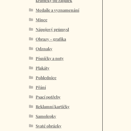
krabičky od zápalek
Medaile a vyznamenání
Mince
Nápojový průmysl
Obrazy - grafika
Odznaky
Písničky a noty
Plakáty
Pohlednice
Přání
Psací potřeby
Reklamní kartičky
Samolepky
Svaté obrázky