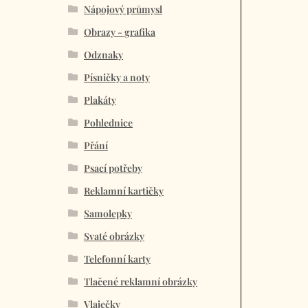
Nápojový průmysl
Obrazy - grafika
Odznaky
Písničky a noty
Plakáty
Pohlednice
Přání
Psací potřeby
Reklamní kartičky
Samolepky
Svaté obrázky
Telefonní karty
Tlačené reklamní obrázky
Vlaječky