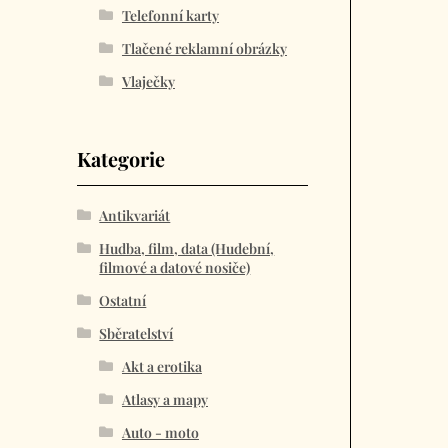
Telefonní karty
Tlačené reklamní obrázky
Vlaječky
Kategorie
Antikvariát
Hudba, film, data (Hudební,
filmové a datové nosiče)
Ostatní
Sběratelství
Akt a erotika
Atlasy a mapy
Auto - moto