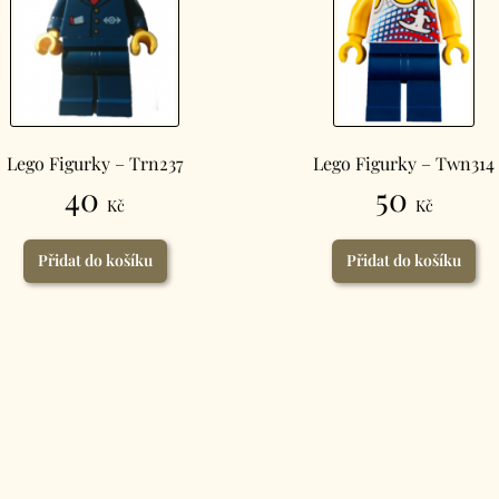
Lego Figurky – Trn237
Lego Figurky – Twn314
40
50
Kč
Kč
Přidat do košíku
Přidat do košíku