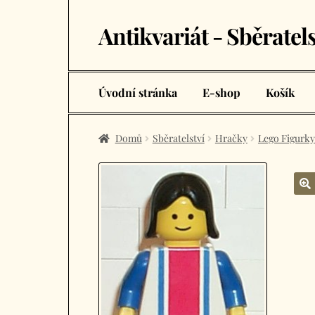
Antikvariát - Sběratels
Přeskočit
Přejít
na
k
navigaci
obsahu
webu
Úvodní stránka
E-shop
Košík
Domů
Sběratelství
Hračky
Lego Figurky