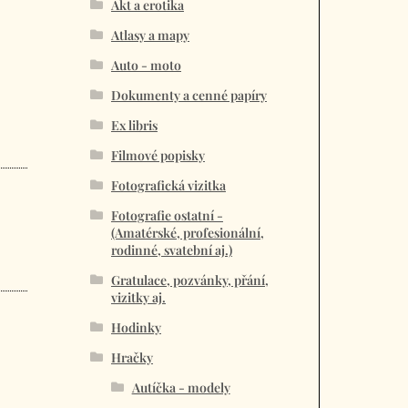
Akt a erotika
Atlasy a mapy
Auto - moto
Dokumenty a cenné papíry
Ex libris
Filmové popisky
Fotografická vizitka
Fotografie ostatní -
(Amatérské, profesionální,
rodinné, svatební aj.)
Gratulace, pozvánky, přání,
vizitky aj.
Hodinky
Hračky
Autíčka - modely