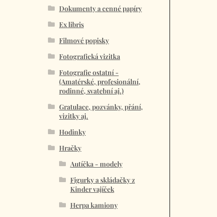
Dokumenty a cenné papíry
Ex libris
Filmové popisky
Fotografická vizitka
Fotografie ostatní -
(Amatérské, profesionální,
rodinné, svatební aj.)
Gratulace, pozvánky, přání,
vizitky aj.
Hodinky
Hračky
Autíčka - modely
Figurky a skládačky z
Kinder vajíček
Herpa kamiony