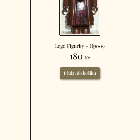
Lego Figurky – Hp009
180
Kč
Přidat do košíku