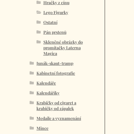
Hračky z cínu
Lego Figurky
Ostatní
Pán prstenů
Skleněné obrázky do
promítačky Laterna
Magica
Junák-skaut-tramp
Kabinetní fotografie
Kalendáře
Kalendáříky
Krabičky od cigaret a
krabičky od zápalek
Medaile a vyznamenání
Mince