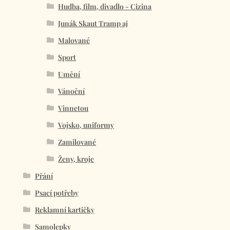
Hudba, film, divadlo - Cizina
Junák Skaut Tramp aj
Malované
Sport
Umění
Vánoční
Vinnetou
Vojsko, uniformy
Zamilované
Ženy, kroje
Přání
Psací potřeby
Reklamní kartičky
Samolepky