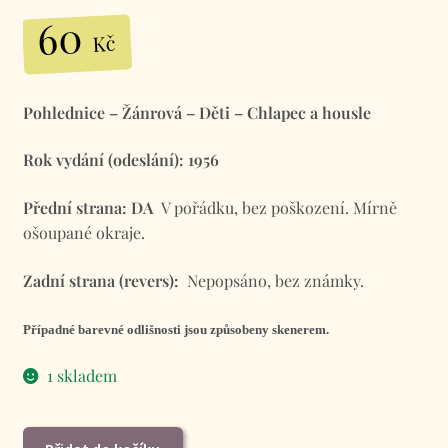
60
Kč
Pohlednice – Žánrová – Děti – Chlapec a housle
Rok vydání (odeslání): 1956
Přední strana: DA
V pořádku, bez poškození. Mírně
ošoupané okraje.
Zadní strana (revers):
Nepopsáno, bez známky.
Případné barevné odlišnosti jsou způsobeny skenerem.
1 skladem
Pohlednice