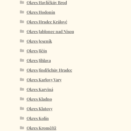
Okres Havlíčkův Brod
Okres Hodonín
Okres Hradec Králové
Okres Jablonec nad Nisou
Okres Jeseník
Okres Jičín
Okres Jihlava
Okres Jindřichův Hradec
Okres Karlovy Vary
Okres Karviná
Okres Kladno
Okres Klatovy
Okres Kolín
Okres Kroměříž