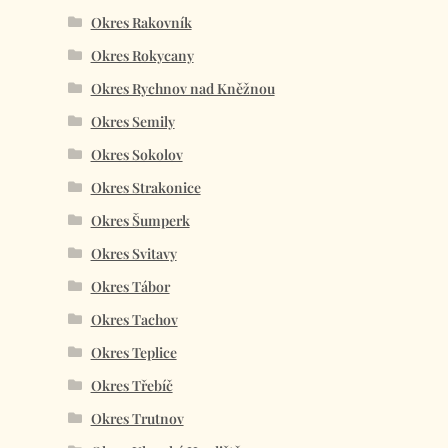
Okres Rakovník
Okres Rokycany
Okres Rychnov nad Kněžnou
Okres Semily
Okres Sokolov
Okres Strakonice
Okres Šumperk
Okres Svitavy
Okres Tábor
Okres Tachov
Okres Teplice
Okres Třebíč
Okres Trutnov