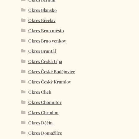
Okres Blansko
Okres Břeclav
Okres Brno město
Okres Brno venkov
Okres Bruntál
Okres Česká Lípa
Okres České Budějovice
Okres Český Krumlov
Okres Cheb
Okres Chomutov
Okres Chrudim
Okres Děčín
Okres Domažlice