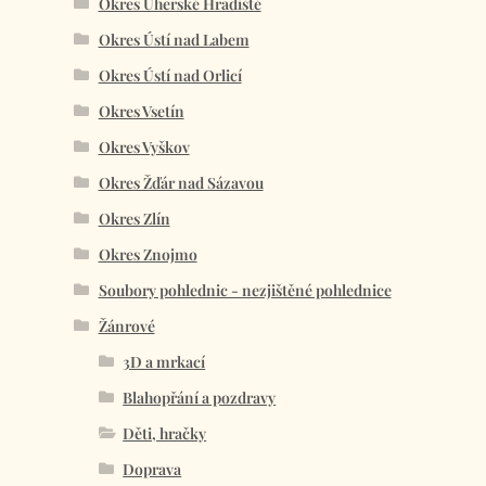
Okres Uherské Hradiště
Okres Ústí nad Labem
Okres Ústí nad Orlicí
Okres Vsetín
Okres Vyškov
Okres Žďár nad Sázavou
Okres Zlín
Okres Znojmo
Soubory pohlednic - nezjištěné pohlednice
Žánrové
3D a mrkací
Blahopřání a pozdravy
Děti, hračky
Doprava