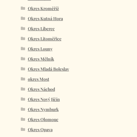
Okres Kroměříž
Okres Kutná Hora
Okres Liberec
Okres Litoměřice
Okres Louny
Okres Mělník
Okres Mladá Boleslav
okres Most
Okres Náchod
Okres Nový Jičín
Okres Nymburk
Okres Olomouc
Okres Opava