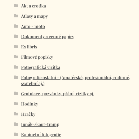
Akt a erotika
Atlasy a mapy
Auto - moto
Dokumenty a cenné papíry
Ex libris
Filmové popisky
Fotografická vizitka
Fotografie ostatní - (Amatérské, profesionální, rodinné,
svatební aj.)
Gratulace, pozvánky, přání, vizitky aj.
Hodinky
Hračky
Junák-skaut-tramp
Kabinetní fotografie