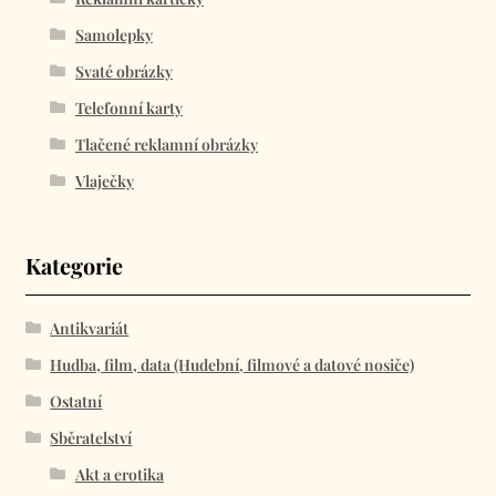
Samolepky
Svaté obrázky
Telefonní karty
Tlačené reklamní obrázky
Vlaječky
Kategorie
Antikvariát
Hudba, film, data (Hudební, filmové a datové nosiče)
Ostatní
Sběratelství
Akt a erotika