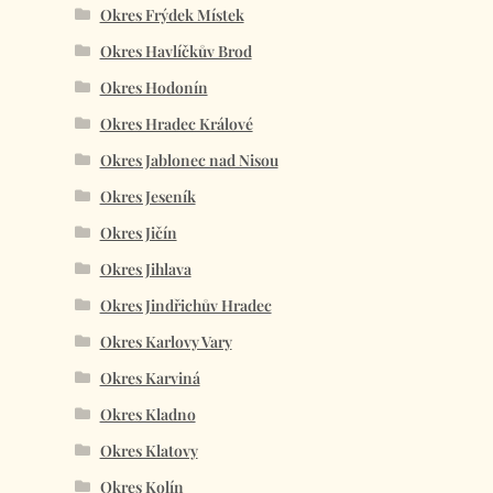
Okres Frýdek Místek
Okres Havlíčkův Brod
Okres Hodonín
Okres Hradec Králové
Okres Jablonec nad Nisou
Okres Jeseník
Okres Jičín
Okres Jihlava
Okres Jindřichův Hradec
Okres Karlovy Vary
Okres Karviná
Okres Kladno
Okres Klatovy
Okres Kolín