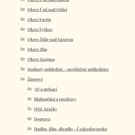
Okres Ústí nad Orlicí
Okres Vsetín
Okres Vyškov
Okres Žďár nad Sázavou
Okres Zlín
Okres Znojmo
Soubory pohlednic - nezjištěné pohlednice
Žánrové
3D a mrkací
Blahopřání a pozdravy
Děti, hračky
Doprava
Hudba, film, divadlo - Československo