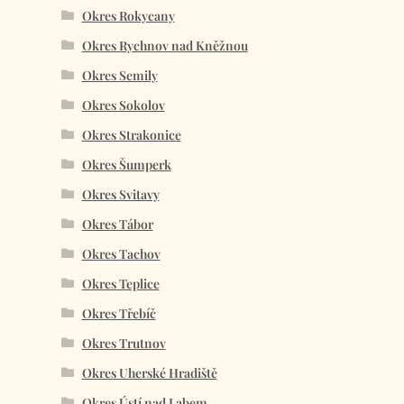
Okres Rokycany
Okres Rychnov nad Kněžnou
Okres Semily
Okres Sokolov
Okres Strakonice
Okres Šumperk
Okres Svitavy
Okres Tábor
Okres Tachov
Okres Teplice
Okres Třebíč
Okres Trutnov
Okres Uherské Hradiště
Okres Ústí nad Labem