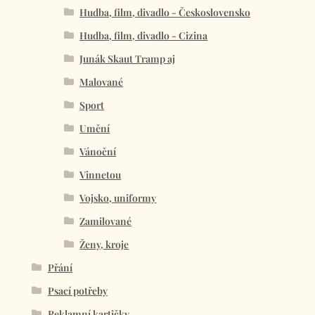
Hudba, film, divadlo - Československo
Hudba, film, divadlo - Cizina
Junák Skaut Tramp aj
Malované
Sport
Umění
Vánoční
Vinnetou
Vojsko, uniformy
Zamilované
Ženy, kroje
Přání
Psací potřeby
Reklamní kartičky