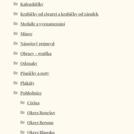
Kalendáříky
Krabičky od cigaret a krabičky od zápalek
Medaile a vyznamenání
Mince
Nápojový průmysl
Obrazy - grafika
Odznaky
Písničky a noty
Plakáty
Pohlednice
Cizina
Okres Benešov
Okres Beroun
Okres Blansko