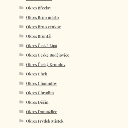
Okres Břeclav
Okres Brno město
Okres Brno venkov
Okres Bruntál
Okres Česká Lípa
Okres České Budějovice
Okres Český Krumlov
Okres Cheb
Okres Chomutov
Okres Chrudim
Okres Děčín
Okres Domažlice
Okres Frýdek Místek