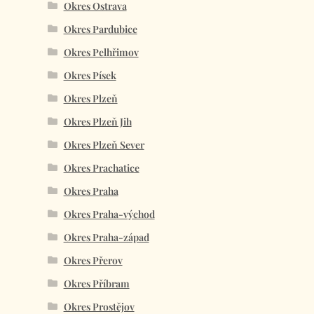
Okres Ostrava
Okres Pardubice
Okres Pelhřimov
Okres Písek
Okres Plzeň
Okres Plzeň Jih
Okres Plzeň Sever
Okres Prachatice
Okres Praha
Okres Praha-východ
Okres Praha-západ
Okres Přerov
Okres Příbram
Okres Prostějov