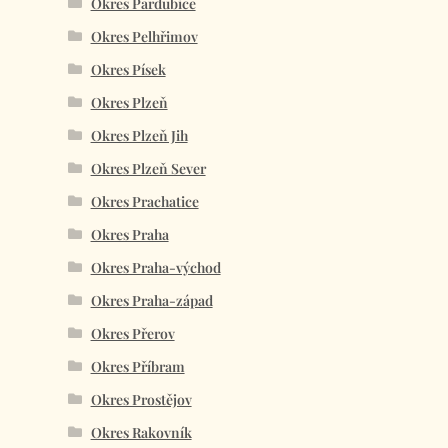
Okres Pardubice
Okres Pelhřimov
Okres Písek
Okres Plzeň
Okres Plzeň Jih
Okres Plzeň Sever
Okres Prachatice
Okres Praha
Okres Praha-východ
Okres Praha-západ
Okres Přerov
Okres Příbram
Okres Prostějov
Okres Rakovník