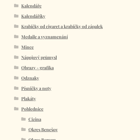
Kalendáře
Kalendáříky
Krabičky od cigaret a krabičky od zápalek
Medaile a vyznamenání
Mince
Nápojový průmysl
Obrazy - grafika
Odznaky
Písničky a noty
Plakáty
Pohlednice
Cizina
Okres Benešov
Okres Beroun